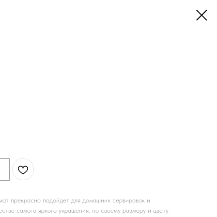
мат прекрасно подойдет для домашних сервировок и
стве самого яркого украшения. по своему размеру и цвету