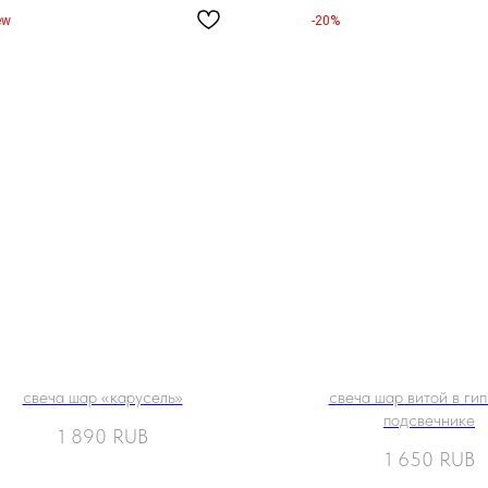
ew
-20%
свеча шар «карусель»
свеча шар витой в ги
подсвечнике
1 890
RUB
1 650
RUB