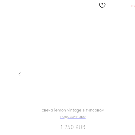
n
свечей
свеча lemon vintage в гипсовом
подсвечнике
1 250
RUB