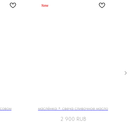
New
n
псовом
маслёнка + свеча сливочное масло
2 900
RUB