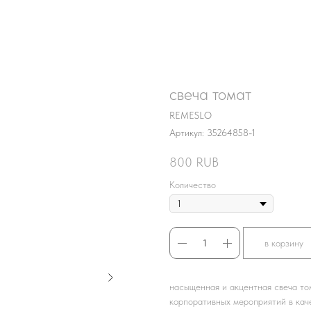
свеча томат
REMESLO
Артикул:
35264858-1
800
RUB
Количество
в корзину
насыщенная и акцентная свеча то
корпоративных мероприятий в каче