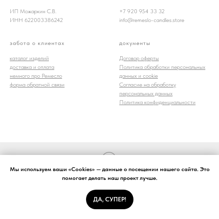
ИП Можаркин С.В.
+7 920 954 33 32
ИНН 622003386242
info@remeslo-candles.store
забота о клиентах
документы
каталог изделий
Договор оферты
доставка и оплата
Политика обработки персональных
немного про Ремесло
данных и cookie
форма обратной связи
Согласие на обработку
персональных данных
Политика конфиденциальности
Tilda
Made on
Мы используем ваши «Cookies» — данные о посещении нашего сайта. Это
помогает делать наш проект лучше.
ДА, СУПЕР!